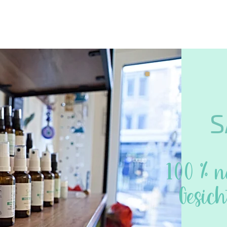
Öle
Workshops
Beratung
Über uns
Contact
Bl
S
100 % n
Gesich