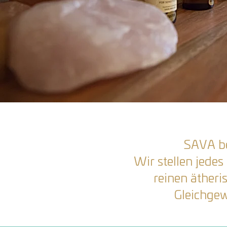
SAVA be
Wir stellen jede
reinen ätheri
Gleichgew