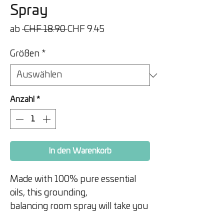
Spray
Standardpreis
Sale-
ab
 CHF 18.90 
CHF 9.45
Preis
Größen
*
Anzahl
*
In den Warenkorb
Made with 100% pure essential
oils, this grounding,
balancing room spray will take you
through a beautiful walk in the