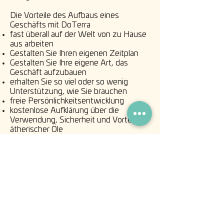
Die Vorteile des Aufbaus eines
Geschäfts mit DoTerra
fast überall auf der Welt von zu Hause
aus arbeiten
Gestalten Sie Ihren eigenen Zeitplan
Gestalten Sie Ihre eigene Art, das
Geschäft aufzubauen
erhalten Sie so viel oder so wenig
Unterstützung, wie Sie brauchen
freie Persönlichkeitsentwicklung
kostenlose Aufklärung über die
Verwendung, Sicherheit und Vorteile
ätherischer Öle
verschaffen Sie sich finanzielle
Unabhängigkeit
unterstützen und helfen
Einzelpersonen und Familien, ihre
Gesundheit und ihr Wohlbefinden zu
verbessern.
Möglichkeiten, sich an humanitären
Bemühungen auf der ganzen Welt zu
beteiligen.